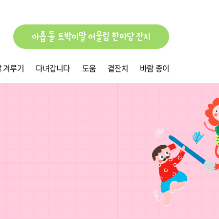
아홉 돌 토박이말 어울림 한마당 잔치
 겨루기
다녀갑니다
도움
곁잔치
바람 종이