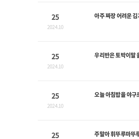
25
아주 짜장 어려운 
2024.10
25
우리반은 토박이말 
2024.10
25
오늘 아침밥을 야구
2024.10
25
주말아 휘뚜루마뚜루