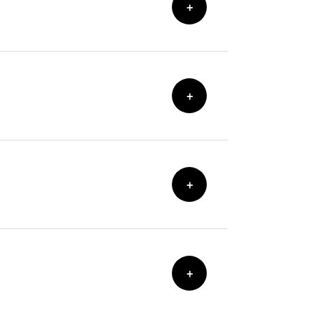
+
+
+
+