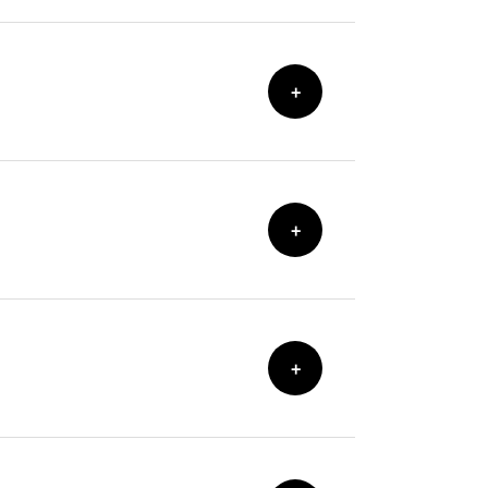
+
+
+