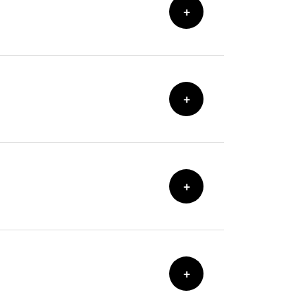
+
+
+
+