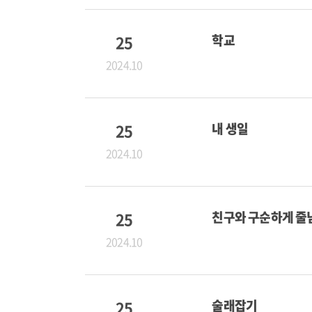
25
학교
2024.10
25
내 생일
2024.10
25
친구와 구순하게 줄
2024.10
25
술래잡기