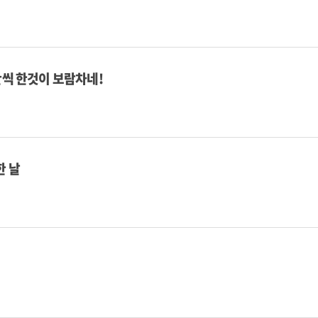
간씩 한것이 보람차네!
한 날