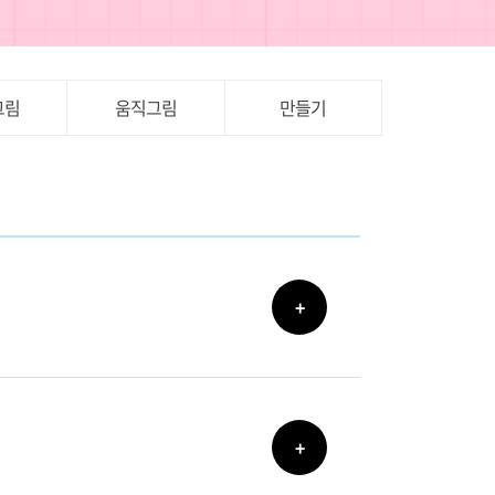
그림
움직그림
만들기
+
+