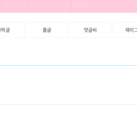
가락글
줄글
멋글씨
재미