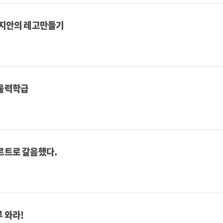
김지안의 레고만들기
울력학급
르트로 갈음했다.
 와라!