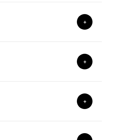
+
+
+