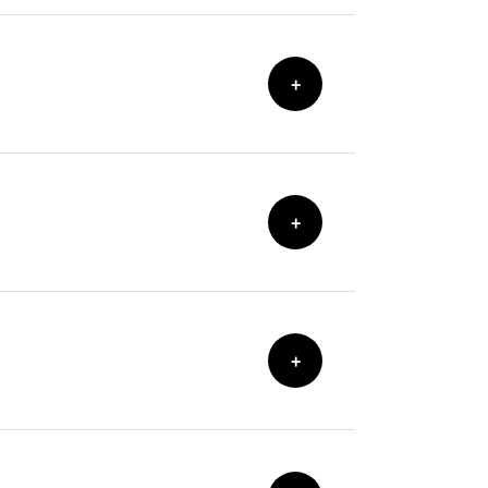
+
+
+