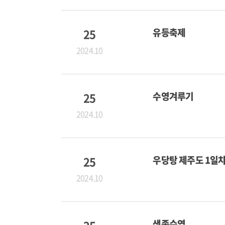
25
유등축제
2024.10
25
수영겨루기
2024.10
25
우당탕 제주도 1일
2024.10
생존수영