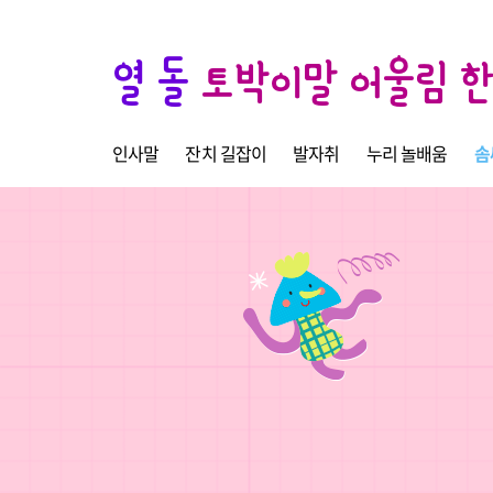
열 돌
토박이말 어울림 
인사말
잔치 길잡이
발자취
누리 놀배움
솜