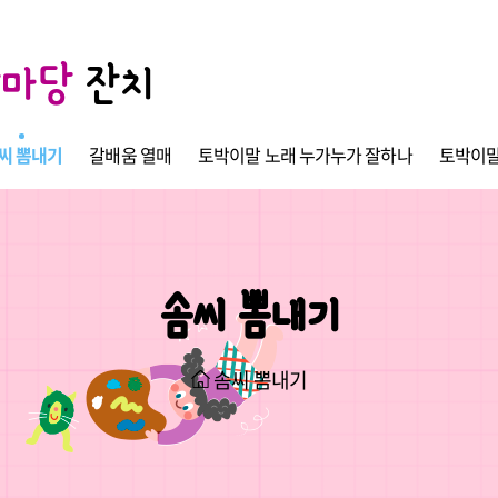
한마당
잔치
씨 뽐내기
갈배움 열매
토박이말 노래 누가누가 잘하나
토박이말
솜씨 뽐내기
솜씨 뽐내기