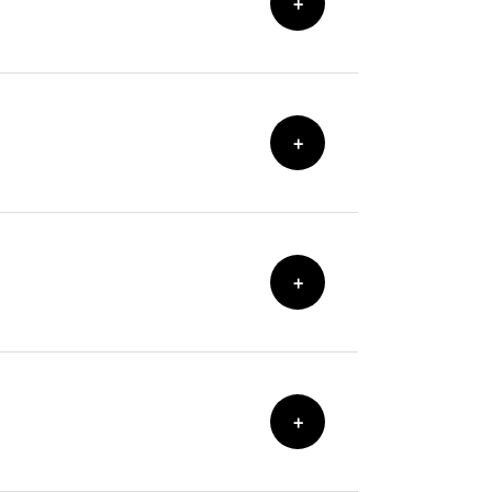
+
+
+
+