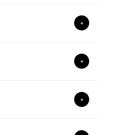
+
+
+