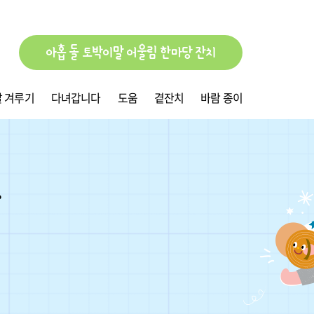
아홉 돌 토박이말 어울림 한마당 잔치
 겨루기
다녀갑니다
도움
곁잔치
바람 종이