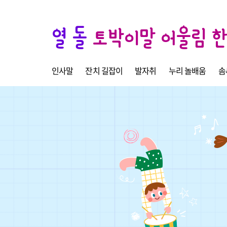
열 돌
토박이말 어울림 
인사말
잔치 길잡이
발자취
누리 놀배움
솜