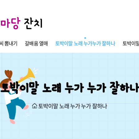
한마당
잔치
씨 뽐내기
갈배움 열매
토박이말 노래 누가누가 잘하나
토박이말
토박이말 노래 누가 누가 잘하나
토박이말 노래 누가 누가 잘하나