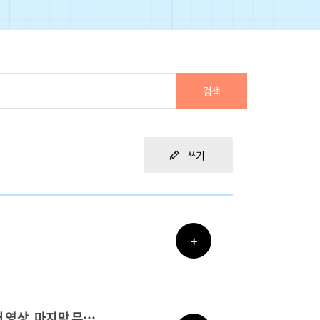
검색
쓰기
+
<공지> 본선 진출팀 준비사항 안내(본선진출팀 , 본선 참가 신청서, 팜플렛 사진, 소개 영상, 마지막 무대 노래 관련)