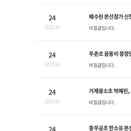
24
배수린 본선참가 신
2025.10
비밀글입니다.
24
주촌초 꿈동이 중창
2025.10
비밀글입니다.
24
거제용소초 박예린, 
2025.10
비밀글입니다.
24
충무공초 한소유 본선