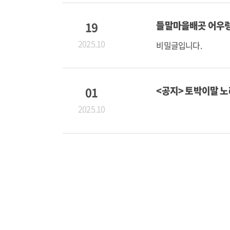
19
들말마을배곳 어우렁더
2025.10
비밀글입니다.
01
<공지> 토박이말 노래
2025.10