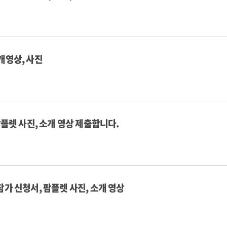
개영상, 사진
팜플렛 사진, 소개 영상 제출합니다.
가 신청서, 팜플렛 사진, 소개 영상