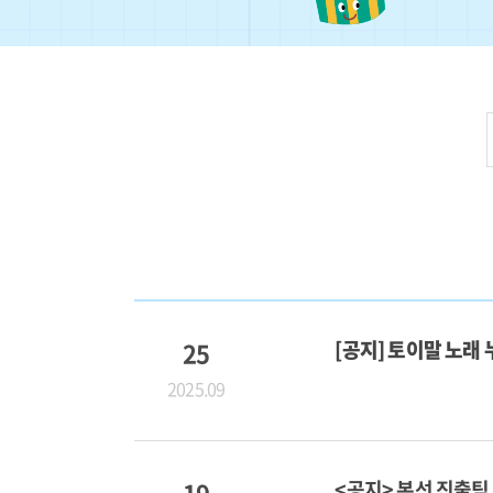
25
[공지] 토이말 노래
2025.09
19