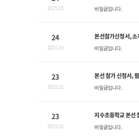
2025.10
비밀글입니다.
24
본선참가신청서, 소
2025.10
비밀글입니다.
23
본선 참가 신청서, 
2025.10
비밀글입니다.
23
지수초등학교 본선 참
2025.10
비밀글입니다.