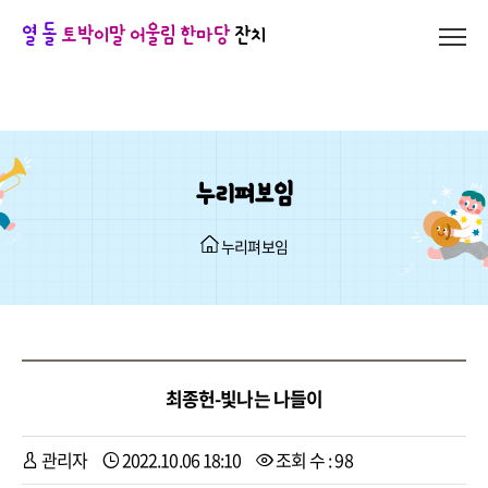
열 돌
토박이말 어울림 한마당
잔치
누리펴보임
누리펴보임
최종헌-빛나는 나들이
관리자
2022.10.06 18:10
조회 수 : 98