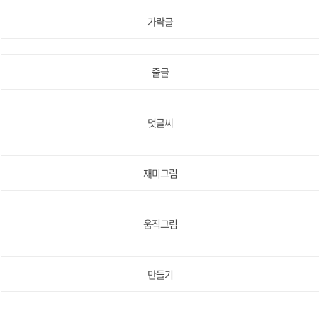
가락글
줄글
멋글씨
재미그림
움직그림
만들기