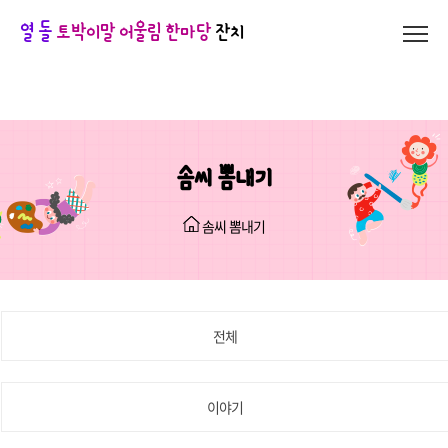
열 돌
토박이말 어울림 한마당
잔치
솜씨 뽐내기
솜씨 뽐내기
전체
이야기