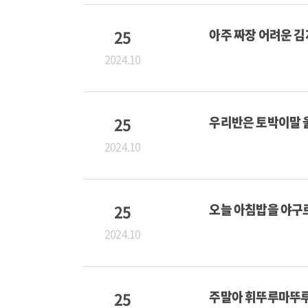
25
아주 짜장 어려운 
2024.10
25
우리반은 토박이말 
2024.10
25
오늘 아침밥을 야구
2024.10
25
주말아 휘뚜루마뚜루