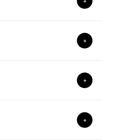
+
+
+
+