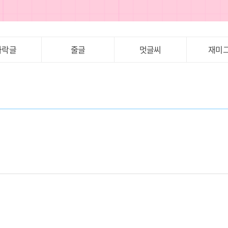
가락글
줄글
멋글씨
재미