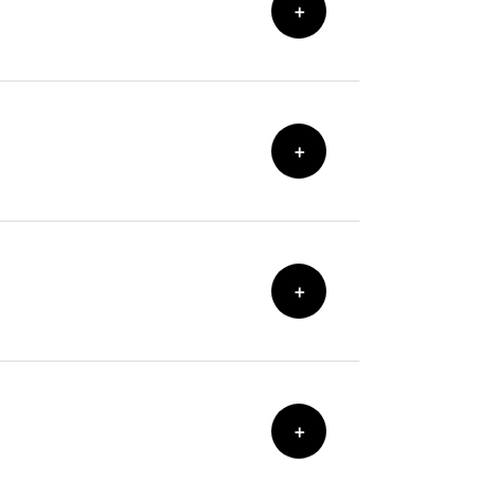
+
+
+
+