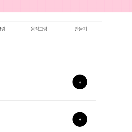
그림
움직그림
만들기
+
+