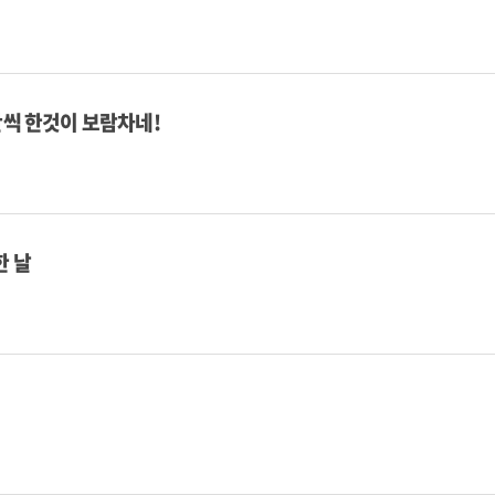
간씩 한것이 보람차네!
한 날