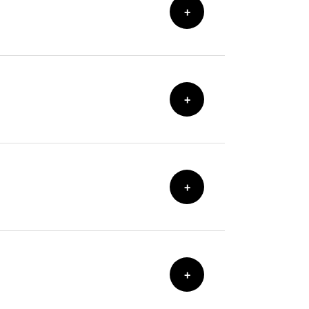
+
+
+
+