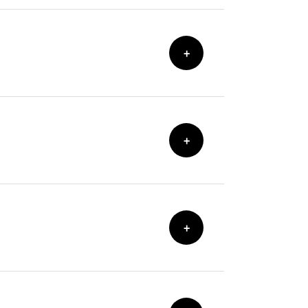
+
+
+