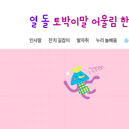
열 돌
토박이말 어울림 
인사말
잔치 길잡이
발자취
누리 놀배움
솜