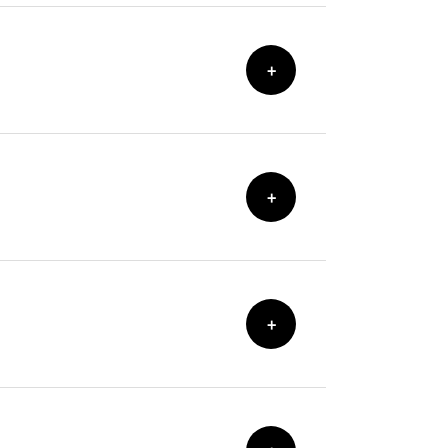
+
+
+