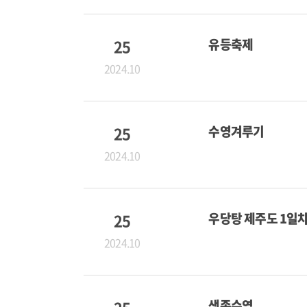
25
유등축제
2024.10
25
수영겨루기
2024.10
25
우당탕 제주도 1일
2024.10
생존수영