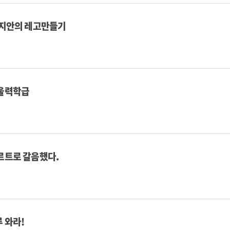
김지안의 레고만들기
울력학급
르트로 갈음했다.
 와라!