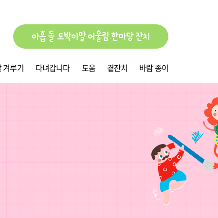
아홉 돌 토박이말 어울림 한마당 잔치
 겨루기
다녀갑니다
도움
곁잔치
바람 종이