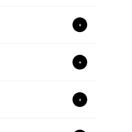
+
+
+