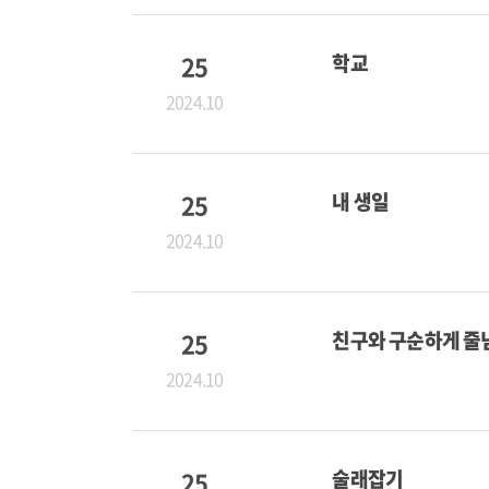
25
학교
2024.10
25
내 생일
2024.10
25
친구와 구순하게 줄
2024.10
25
술래잡기