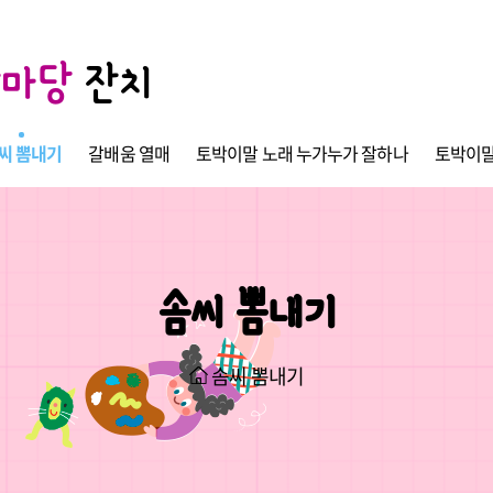
한마당
잔치
씨 뽐내기
갈배움 열매
토박이말 노래 누가누가 잘하나
토박이말
솜씨 뽐내기
솜씨 뽐내기