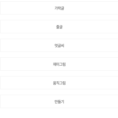
가락글
줄글
멋글씨
재미그림
움직그림
만들기