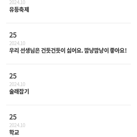
2024.10
유등축제
25
2024.10
우리 선생님은 건듯건듯이 싫어요. 깜냥깜냥이 좋아요!
25
2024.10
술래잡기
25
2024.10
학교