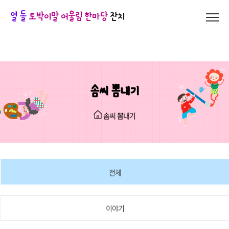
열 돌
토박이말 어울림 한마당
잔치
솜씨 뽐내기
솜씨 뽐내기
전체
이야기