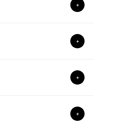
+
+
+
+