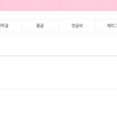
가락글
줄글
멋글씨
재미