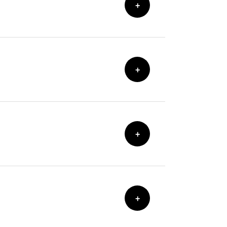
+
+
+
+