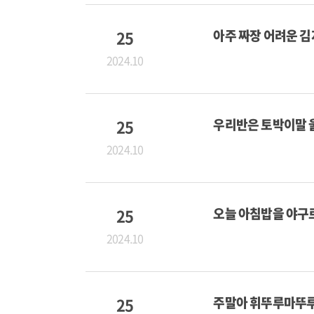
25
아주 짜장 어려운 
2024.10
25
우리반은 토박이말 
2024.10
25
오늘 아침밥을 야구
2024.10
25
주말아 휘뚜루마뚜루