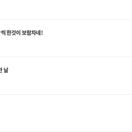
간씩 한것이 보람차네!
한 날