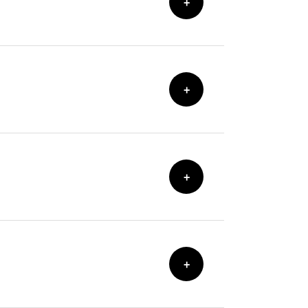
+
+
+
+