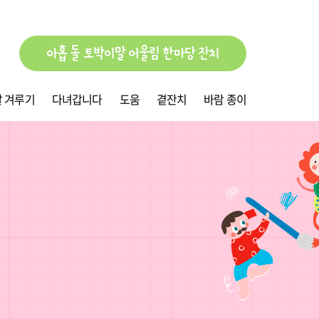
아홉 돌 토박이말 어울림 한마당 잔치
 겨루기
다녀갑니다
도움
곁잔치
바람 종이