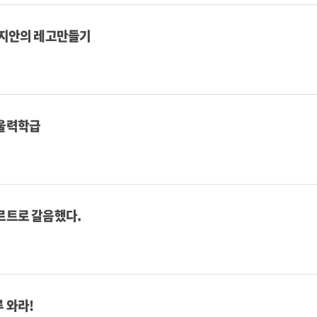
김지안의 레고만들기
울력학급
르트로 갈음했다.
 와라!