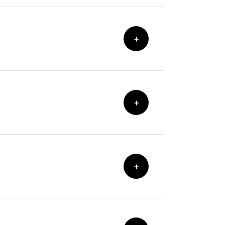
+
+
+