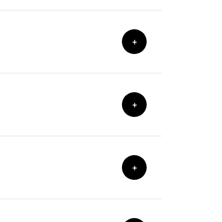
+
+
+