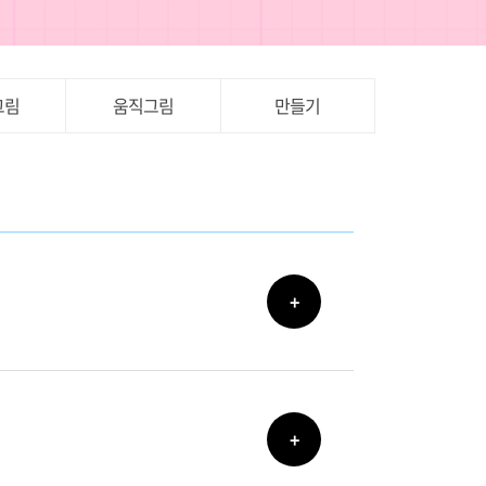
그림
움직그림
만들기
+
+