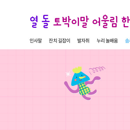
열 돌
토박이말 어울림 
인사말
잔치 길잡이
발자취
누리 놀배움
솜