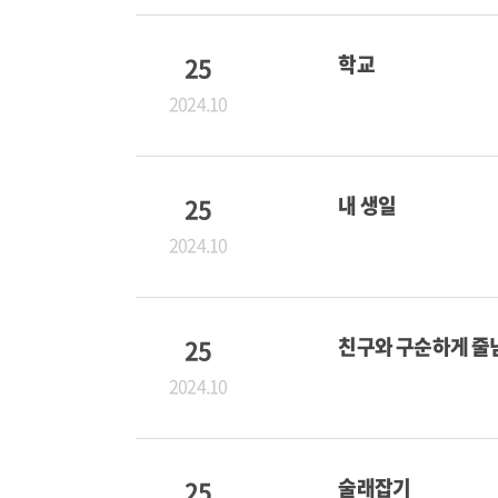
25
학교
2024.10
25
내 생일
2024.10
25
친구와 구순하게 줄
2024.10
25
술래잡기