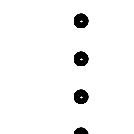
+
+
+