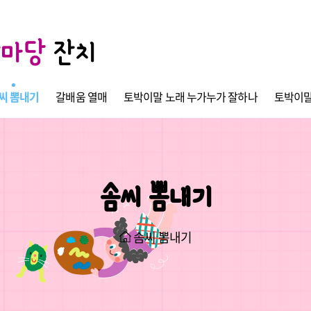
한마당
잔치
씨 뽐내기
갈배움 열매
토박이말 노래 누가누가 잘하나
토박이말
솜씨 뽐내기
솜씨 뽐내기