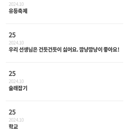
2024.10
유등축제
25
2024.10
우리 선생님은 건듯건듯이 싫어요. 깜냥깜냥이 좋아요!
25
2024.10
술래잡기
25
2024.10
학교