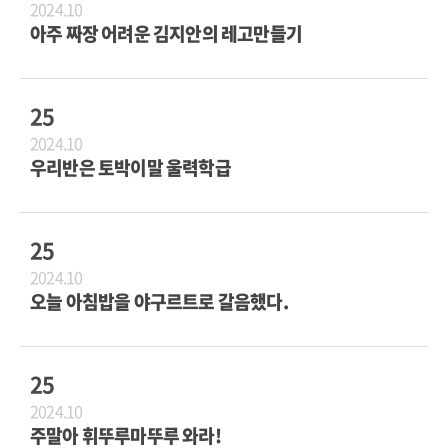
2024.10
아주 짜장 어려운 김지안의 레고만들기
25
2024.10
우리반은 토박이말 울력학급
25
2024.10
오늘 아침밥을 야구르트로 갈음했다.
25
2024.10
주말아 휘뚜루마뚜루 와라!