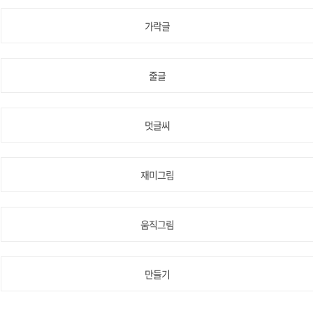
가락글
줄글
멋글씨
재미그림
움직그림
만들기