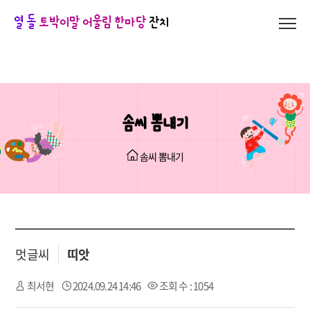
열 돌
토박이말 어울림 한마당
잔치
솜씨 뽐내기
솜씨 뽐내기
멋글씨
띠앗
최서현
2024.09.24 14:46
조회 수 : 1054