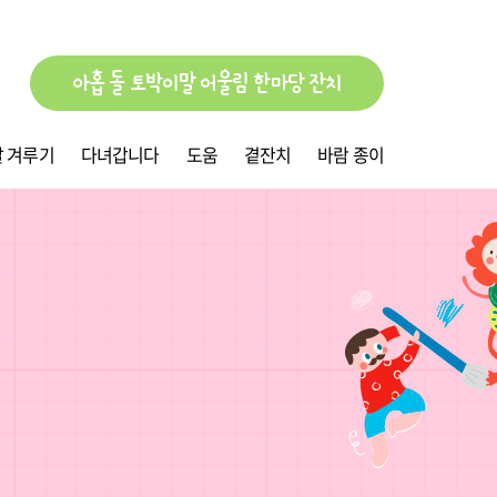
아홉 돌 토박이말 어울림 한마당 잔치
 겨루기
다녀갑니다
도움
곁잔치
바람 종이