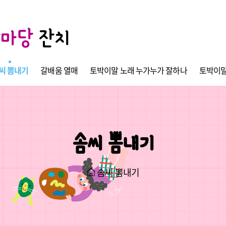
한마당
잔치
씨 뽐내기
갈배움 열매
토박이말 노래 누가누가 잘하나
토박이말
솜씨 뽐내기
솜씨 뽐내기