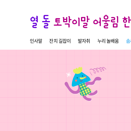
열 돌
토박이말 어울림 
인사말
잔치 길잡이
발자취
누리 놀배움
솜