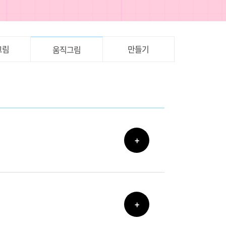
그림
만들기
움직그림
+
+