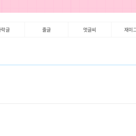
가락글
줄글
멋글씨
재미