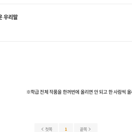
운 우리말
※학급 전체 작품을 한꺼번에 올리면 안 되고 한 사람씩 올
첫쪽
1
끝쪽