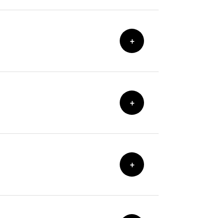
+
+
+