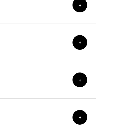
+
+
+
+