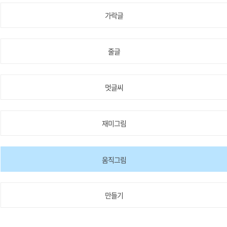
가락글
줄글
멋글씨
재미그림
움직그림
만들기