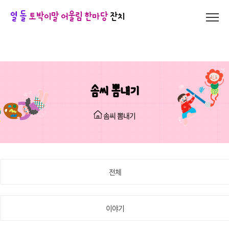
열 돌
토박이말 어울림 한마당
잔치
솜씨 뽐내기
솜씨 뽐내기
전체
이야기