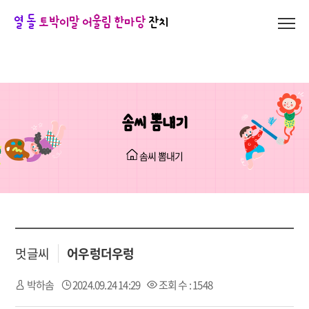
열 돌
토박이말 어울림 한마당
잔치
솜씨 뽐내기
솜씨 뽐내기
멋글씨
어우렁더우렁
박하솜
2024.09.24 14:29
조회 수 : 1548