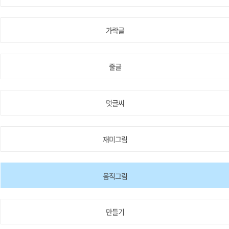
가락글
줄글
멋글씨
재미그림
움직그림
만들기