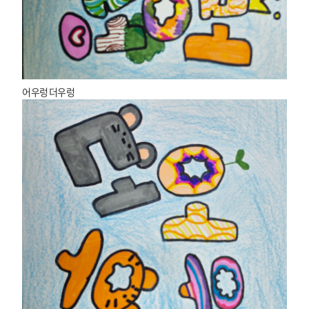
어우렁 더우렁