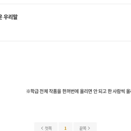
운 우리말
※학급 전체 작품을 한꺼번에 올리면 안 되고 한 사람씩 올
첫쪽
1
끝쪽