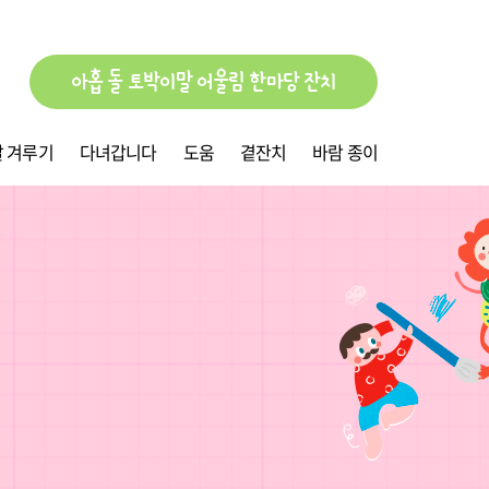
아홉 돌 토박이말 어울림 한마당 잔치
 겨루기
다녀갑니다
도움
곁잔치
바람 종이