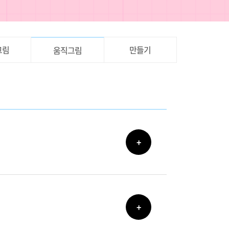
그림
만들기
움직그림
+
+