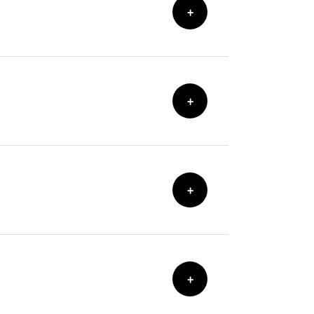
+
+
+
+