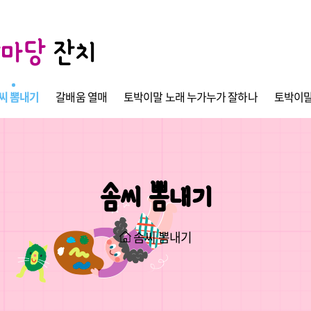
한마당
잔치
씨 뽐내기
갈배움 열매
토박이말 노래 누가누가 잘하나
토박이말
솜씨 뽐내기
솜씨 뽐내기