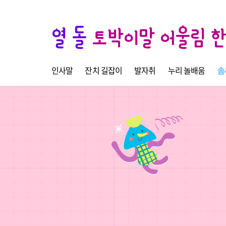
열 돌
토박이말 어울림 
인사말
잔치 길잡이
발자취
누리 놀배움
솜