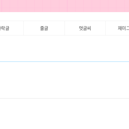
가락글
줄글
멋글씨
재미