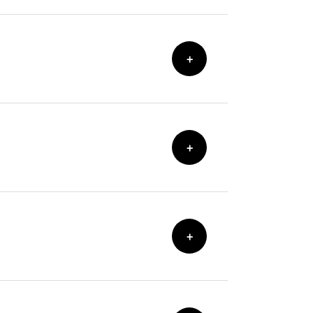
+
+
+