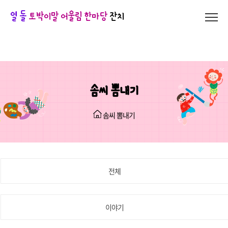
열 돌
토박이말 어울림 한마당
잔치
솜씨 뽐내기
솜씨 뽐내기
전체
이야기