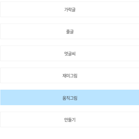
가락글
줄글
멋글씨
재미그림
움직그림
만들기