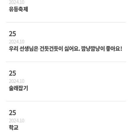
2024.10
유등축제
25
2024.10
우리 선생님은 건듯건듯이 싫어요. 깜냥깜냥이 좋아요!
25
2024.10
술래잡기
25
2024.10
학교