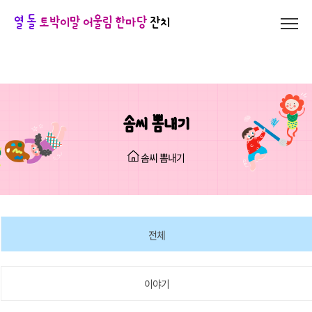
열 돌
토박이말 어울림 한마당
잔치
솜씨 뽐내기
솜씨 뽐내기
전체
이야기