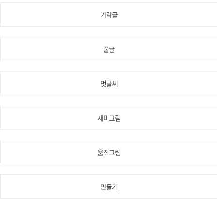
가락글
줄글
멋글씨
재미그림
움직그림
만들기