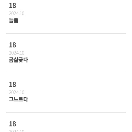
18
2024.10
늘품
18
2024.10
곰살궂다
18
2024.10
그느르다
18
2024.10