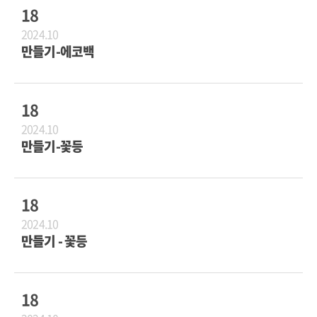
18
2024.10
만들기-에코백
18
2024.10
만들기-꽃등
18
2024.10
만들기 - 꽃등
18