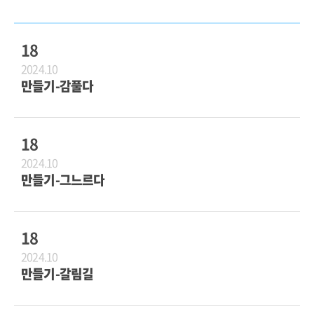
18
2024.10
만들기-감풀다
18
2024.10
만들기-그느르다
18
2024.10
만들기-갈림길