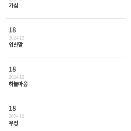
가심
18
2024.10
입찬말
18
2024.10
하늘마음
18
2024.10
우정