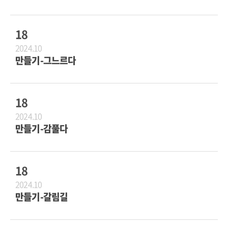
18
2024.10
만들기-그느르다
18
2024.10
만들기-감풀다
18
2024.10
만들기-갈림길