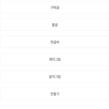
가락글
줄글
멋글씨
재미그림
움직그림
만들기