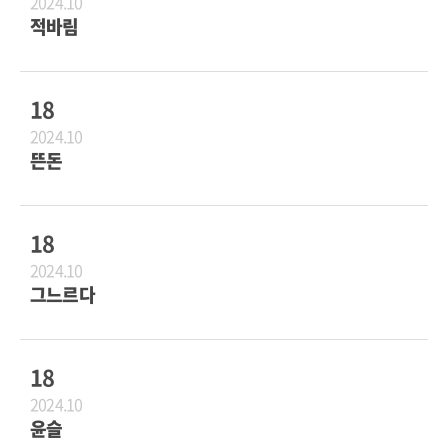
2024.10
적바림
18
2024.10
뜬돈
18
2024.10
그느르다
18
2024.10
윤슬