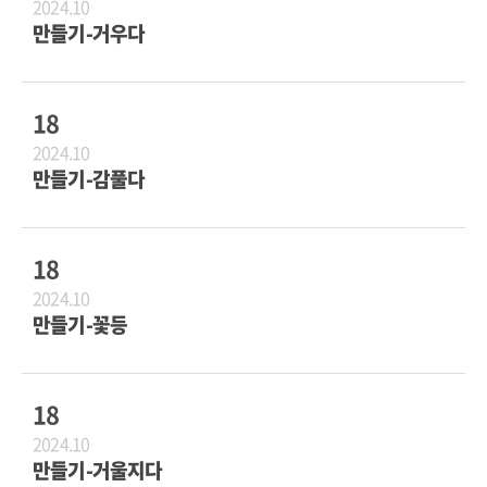
2024.10
만들기-거우다
18
2024.10
만들기-감풀다
18
2024.10
만들기-꽃등
18
2024.10
만들기-거울지다