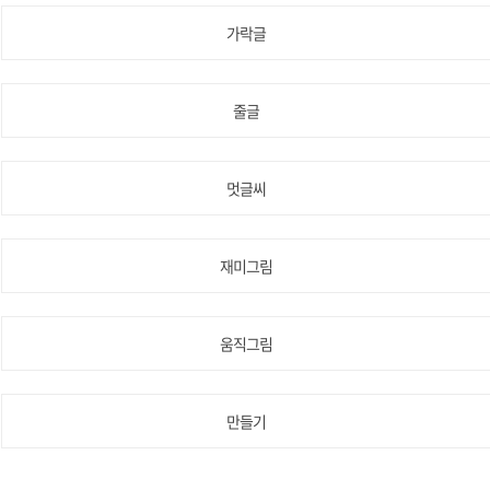
가락글
줄글
멋글씨
재미그림
움직그림
만들기