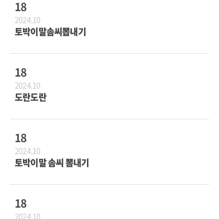
18
2024.10
토박이말솜씨뽑내기
18
2024.10
도란도란
18
2024.10
토박이말 솜씨 뽐내기
18
2024.10