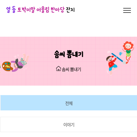
열 돌
토박이말 어울림 한마당
잔치
솜씨 뽐내기
솜씨 뽐내기
전체
이야기