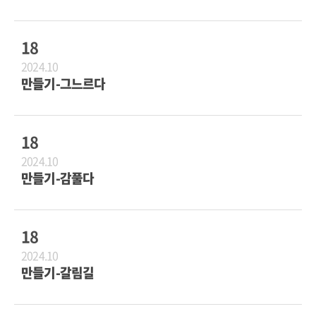
18
2024.10
만들기-그느르다
18
2024.10
만들기-감풀다
18
2024.10
만들기-갈림길