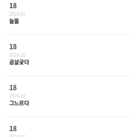
18
2024.10
늘품
18
2024.10
곰살궂다
18
2024.10
그느르다
18
2024.10