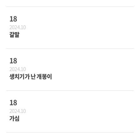
18
2024.10
갈말
18
2024.10
생치기가 난 개똥이
18
2024.10
가심