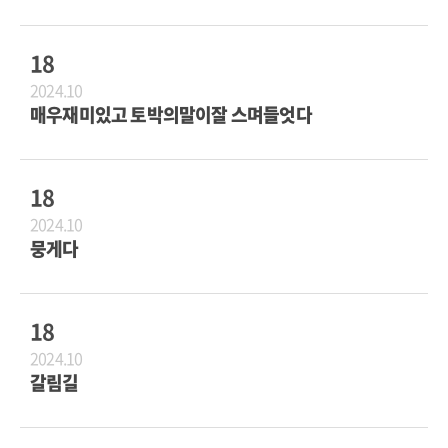
18
2024.10
매우재미있고 토박의말이잘 스며들엇다
18
2024.10
뭉게다
18
2024.10
갈림길