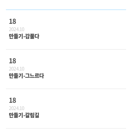
18
2024.10
만들기-감풀다
18
2024.10
만들기-그느르다
18
2024.10
만들기-갈림길