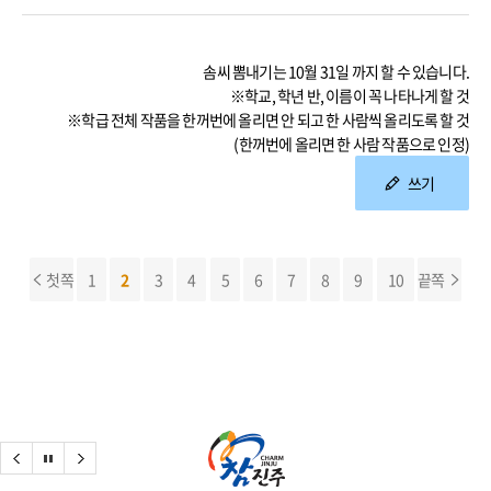
솜씨 뽐내기는 10월 31일 까지 할 수 있습니다.
※학교, 학년 반, 이름이 꼭 나타나게 할 것
※학급 전체 작품을 한꺼번에 올리면 안 되고 한 사람씩 올리도록 할 것
(한꺼번에 올리면 한 사람 작품으로 인정)
쓰기
첫쪽
1
2
3
4
5
6
7
8
9
10
끝쪽