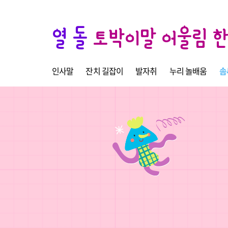
열 돌
토박이말 어울림 
인사말
잔치 길잡이
발자취
누리 놀배움
솜