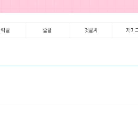
가락글
줄글
멋글씨
재미