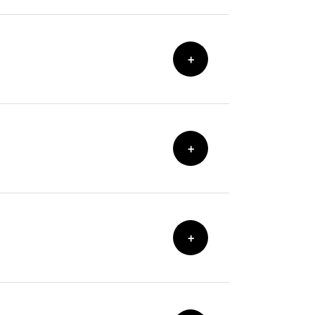
+
+
+