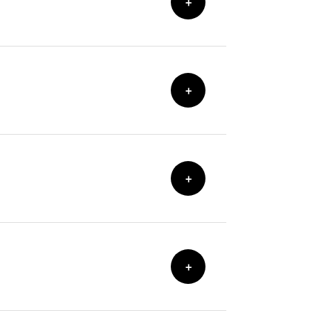
+
+
+
+