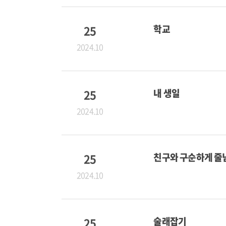
25
학교
2024.10
25
내 생일
2024.10
25
친구와 구순하게 줄
2024.10
25
술래잡기