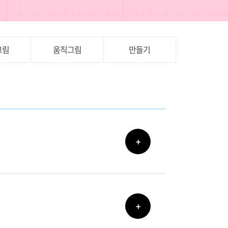
그림
움직그림
만들기
+
+