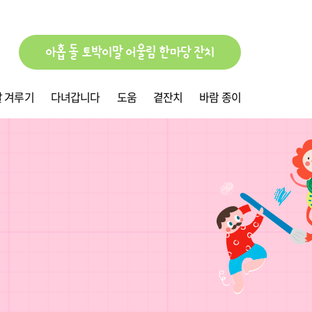
아홉 돌 토박이말 어울림 한마당 잔치
 겨루기
다녀갑니다
도움
곁잔치
바람 종이