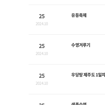
25
유등축제
2024.10
25
수영겨루기
2024.10
25
우당탕 제주도 1일
2024.10
생존수영