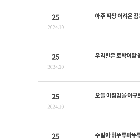
25
아주 짜장 어려운 
2024.10
25
우리반은 토박이말 
2024.10
25
오늘 아침밥을 야구
2024.10
25
주말아 휘뚜루마뚜루