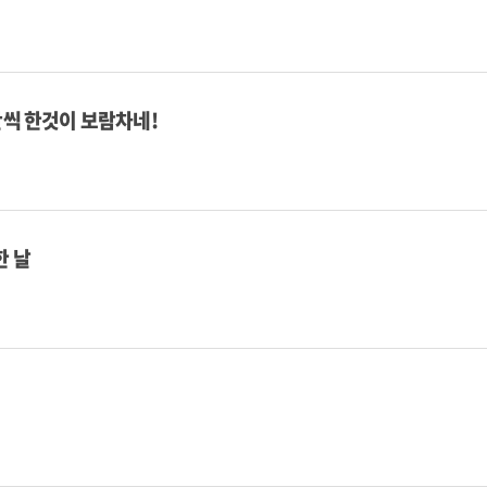
간씩 한것이 보람차네!
한 날