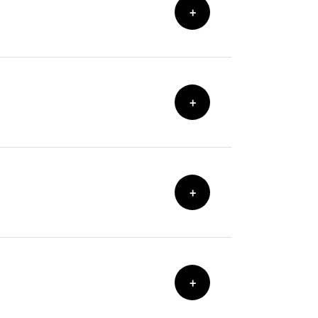
+
+
+
+