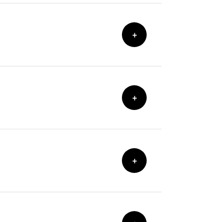
+
+
+