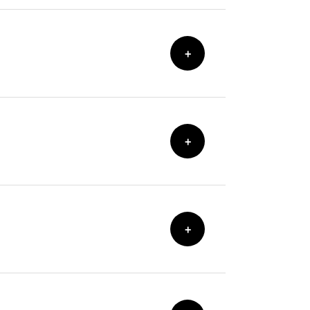
+
+
+