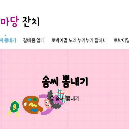
한마당
잔치
씨 뽐내기
갈배움 열매
토박이말 노래 누가누가 잘하나
토박이말
솜씨 뽐내기
솜씨 뽐내기