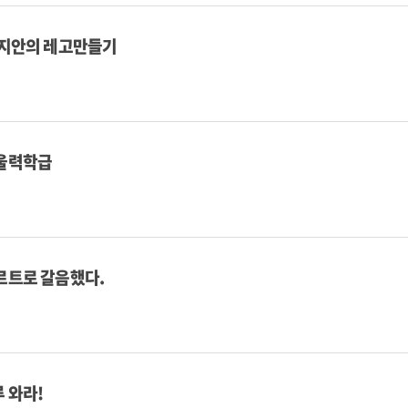
김지안의 레고만들기
울력학급
르트로 갈음했다.
 와라!