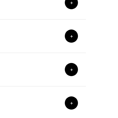
+
+
+
+