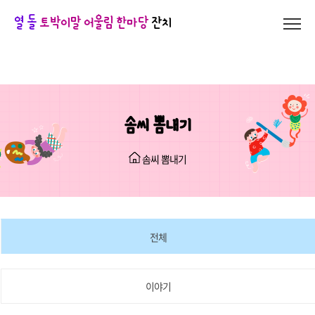
열 돌
토박이말 어울림 한마당
잔치
솜씨 뽐내기
솜씨 뽐내기
전체
이야기