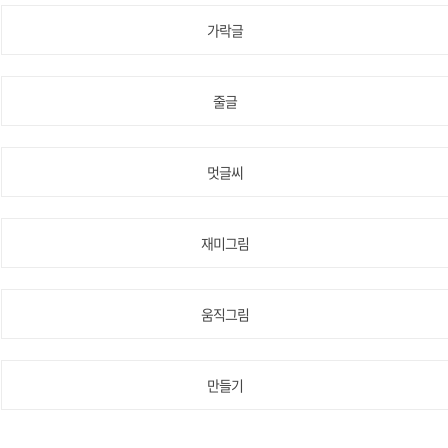
가락글
줄글
멋글씨
재미그림
움직그림
만들기