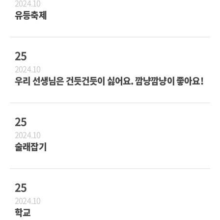
2024.10
유등축제
25
2024.10
우리 선생님은 건듯건듯이 싫어요. 깜냥깜냥이 좋아요!
25
2024.10
술래잡기
25
2024.10
학교