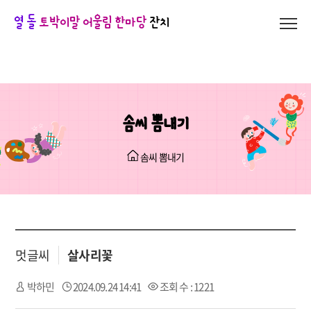
열 돌
토박이말 어울림 한마당
잔치
솜씨 뽐내기
솜씨 뽐내기
멋글씨
살사리꽃
박하민
2024.09.24 14:41
조회 수 : 1221