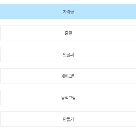
가락글
줄글
멋글씨
재미그림
움직그림
만들기