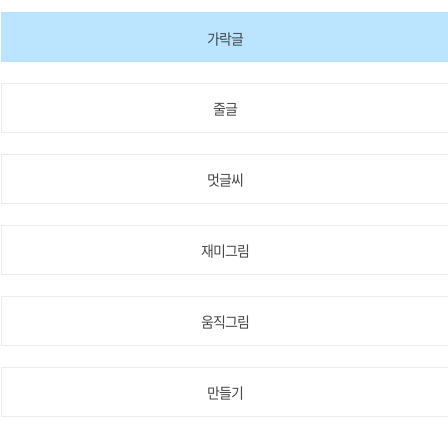
가락글
줄글
멋글씨
재미그림
움직그림
만들기