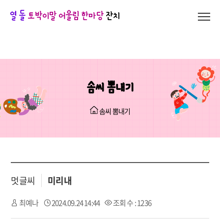
열 돌
토박이말 어울림 한마당
잔치
솜씨 뽐내기
솜씨 뽐내기
멋글씨
미리내
최예나
2024.09.24 14:44
조회 수 : 1236