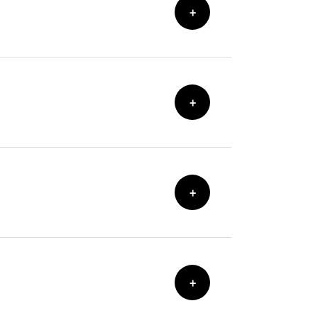
+
+
+
+