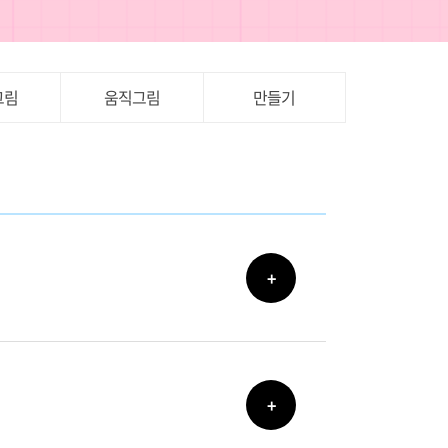
그림
움직그림
만들기
+
+