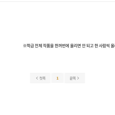
※학급 전체 작품을 한꺼번에 올리면 안 되고 한 사람씩 올
첫쪽
1
끝쪽