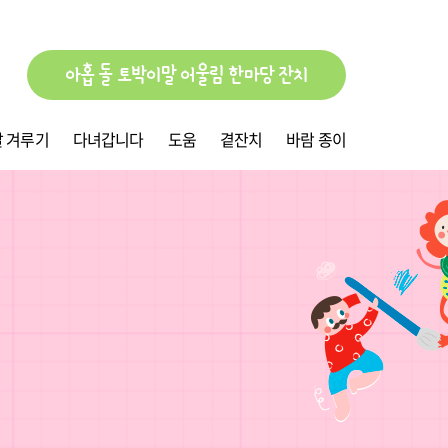
아홉 돌 토박이말 어울림 한마당 잔치
 겨루기
다녀갑니다
도움
곁잔치
바람 종이