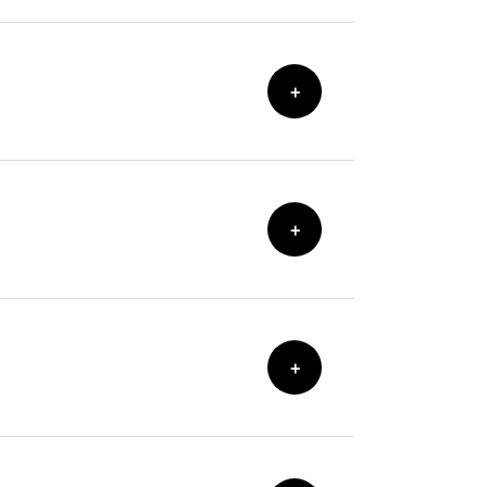
+
+
+