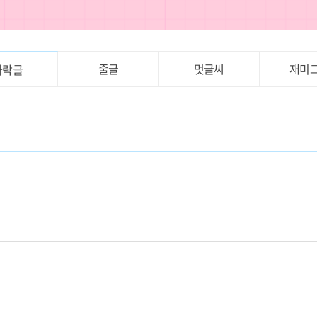
줄글
멋글씨
재미
가락글