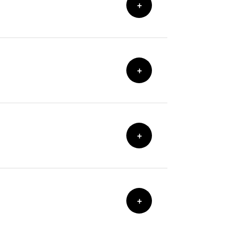
+
+
+
+