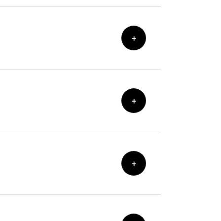
+
+
+