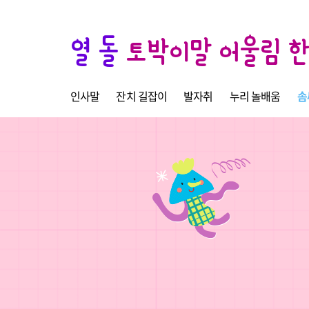
열 돌
토박이말 어울림 
인사말
잔치 길잡이
발자취
누리 놀배움
솜