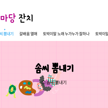
한마당
잔치
씨 뽐내기
갈배움 열매
토박이말 노래 누가누가 잘하나
토박이말
솜씨 뽐내기
솜씨 뽐내기