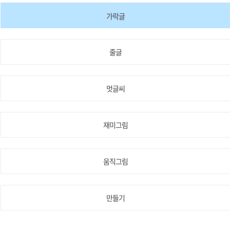
가락글
줄글
멋글씨
재미그림
움직그림
만들기