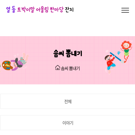
열 돌
토박이말 어울림 한마당
잔치
솜씨 뽐내기
솜씨 뽐내기
전체
이야기