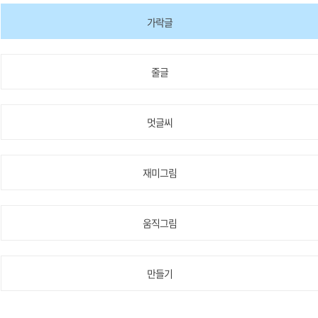
가락글
줄글
멋글씨
재미그림
움직그림
만들기