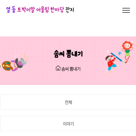
열 돌
토박이말 어울림 한마당
잔치
솜씨 뽐내기
솜씨 뽐내기
전체
이야기