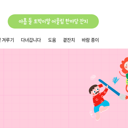
아홉 돌 토박이말 어울림 한마당 잔치
 겨루기
다녀갑니다
도움
곁잔치
바람 종이