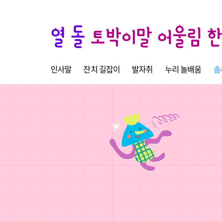
열 돌
토박이말 어울림 
인사말
잔치 길잡이
발자취
누리 놀배움
솜