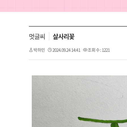
멋글씨
살사리꽃
박하민
2024.09.24 14:41
조회 수 : 1221