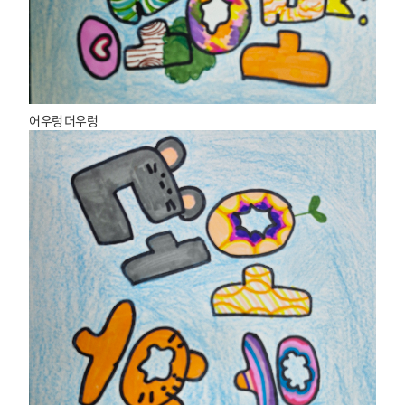
어우렁 더우렁