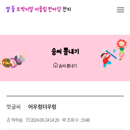
열 돌
토박이말 어울림 한마당
잔치
솜씨 뽐내기
솜씨 뽐내기
멋글씨
어우렁더우렁
박하솜
2024.09.24 14:29
조회 수 : 1548