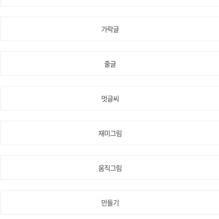
가락글
줄글
멋글씨
재미그림
움직그림
만들기