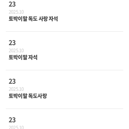
23
2025.10
토박이말 독도 사랑 자석
23
2025.10
토박이말 자석
23
2025.10
토박이말 독도사랑
23
2025.10