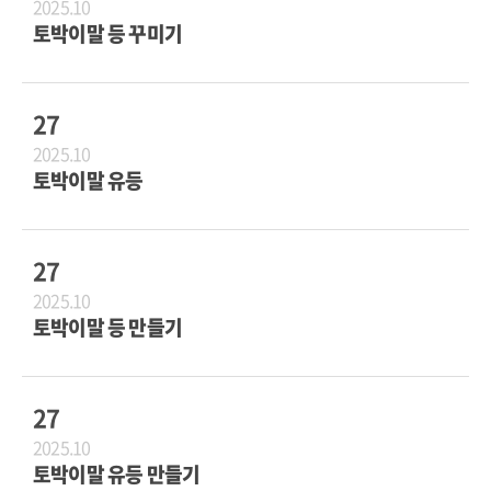
2025.10
토박이말 등 꾸미기
27
2025.10
토박이말 유등
27
2025.10
토박이말 등 만들기
27
2025.10
토박이말 유등 만들기