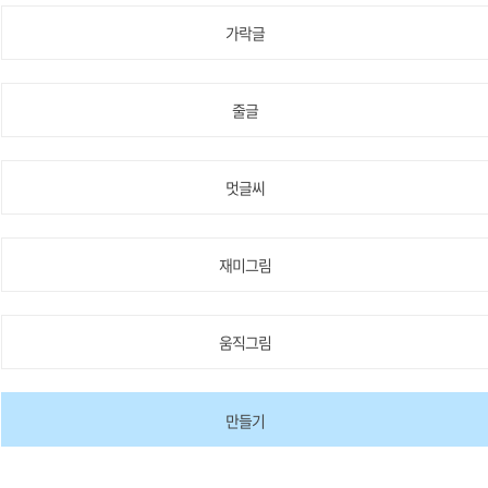
가락글
줄글
멋글씨
재미그림
움직그림
만들기