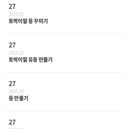
27
2025.10
토박이말 등 꾸미기
27
2025.10
토박이말 유등 만들기
27
2025.10
등 만들기
27