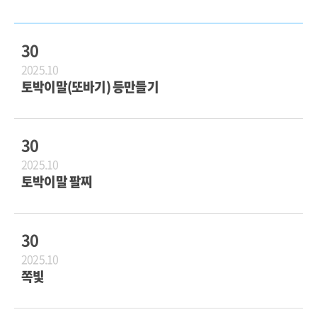
30
2025.10
토박이말(또바기) 등만들기
30
2025.10
토박이말 팔찌
30
2025.10
쪽빛