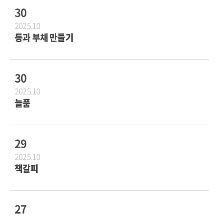
30
2025.10
등과 부채 만들기
30
2025.10
늘품
29
2025.10
책갈피
27