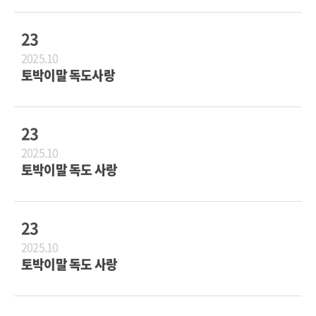
23
2025.10
토박이말 독도사랑
23
2025.10
토박이말 독도 사랑
23
2025.10
토박이말 독도 사랑