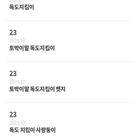
독도지킴이
23
2025.10
토박이말 독도지킴이
23
2025.10
토박이말 독도지킴이 뱃지
23
2025.10
독도 지킴이 사랑둥이