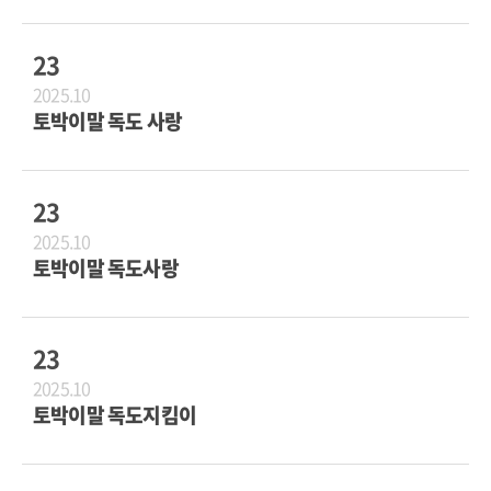
23
2025.10
토박이말 독도 사랑
23
2025.10
토박이말 독도사랑
23
2025.10
토박이말 독도지킴이