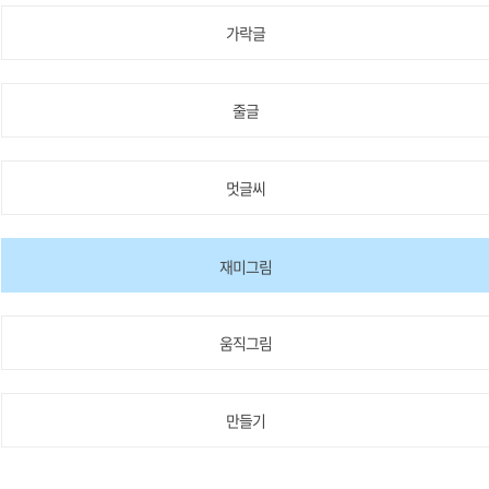
가락글
줄글
멋글씨
재미그림
움직그림
만들기