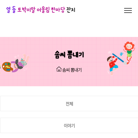
열 돌
토박이말 어울림 한마당
잔치
솜씨 뽐내기
솜씨 뽐내기
전체
이야기