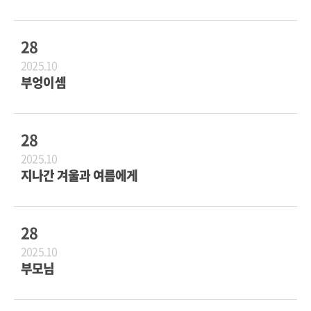
28
2025.10
부엉이셈
28
2025.10
지나간 겨울과 여름에게
28
2025.10
부모님