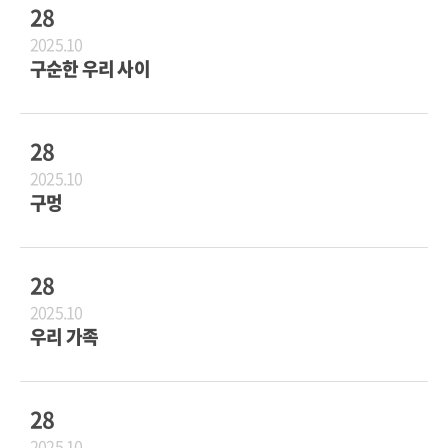
28
2025.10
구순한 우리 사이
28
2025.10
구멍
28
2025.10
우리 가족
28
2025.10