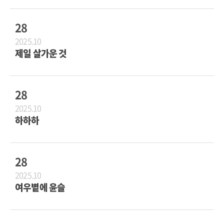
28
2025.10
제일 살가운 것
28
2025.10
하하하
28
2025.10
여우볕에 윤슬