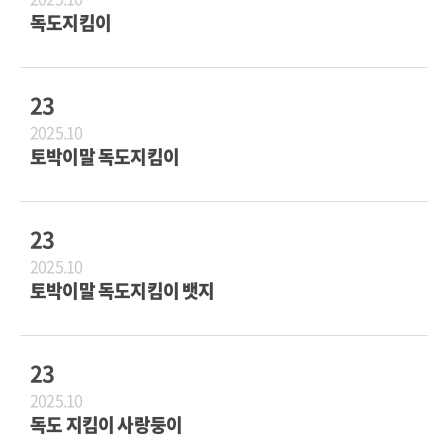
독도지킴이
23
2025.10
토박이말 독도지킴이
23
2025.10
토박이말 독도지킴이 뱃지
23
2025.10
독도 지킴이 사랑둥이