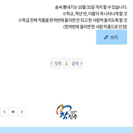
솜씨 뽐내기는 10월 31일 까지 할 수 있습니다.
※학교, 학년 반, 이름이 꼭 나타나게 할 것
※학급 전체 작품을 한꺼번에 올리면 안 되고 한 사람씩 올리도록 할 것
(한꺼번에 올리면 한 사람 작품으로 인정)
쓰기
첫쪽
1
끝쪽