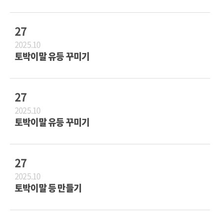
27
2025.10
토박이말 유등 꾸미기
27
2025.10
토박이말 유등 꾸미기
27
2025.10
토박이말 등 만들기