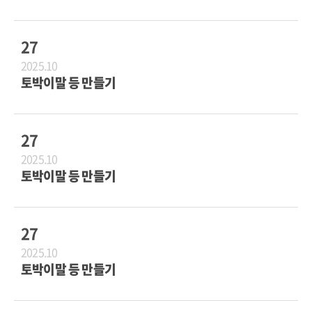
27
2025.10
토박이말 등 만들기
27
2025.10
토박이말 등 만들기
27
2025.10
토박이말 등 만들기