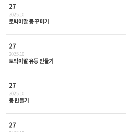
27
2025.10
토박이말 등 꾸미기
27
2025.10
토박이말 유등 만들기
27
2025.10
등 만들기
27