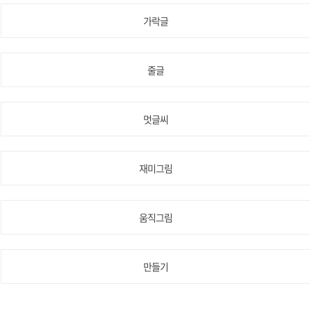
가락글
줄글
멋글씨
재미그림
움직그림
만들기