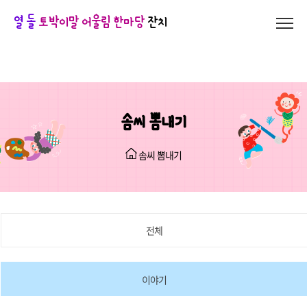
열 돌
토박이말 어울림 한마당
잔치
솜씨 뽐내기
솜씨 뽐내기
전체
이야기