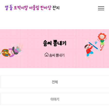
열 돌
토박이말 어울림 한마당
잔치
솜씨 뽐내기
솜씨 뽐내기
전체
이야기