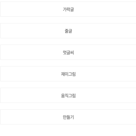
가락글
줄글
멋글씨
재미그림
움직그림
만들기