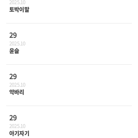
2025.10
토박이말
29
2025.10
윤슬
29
2025.10
악바리
29
2025.10
아기자기