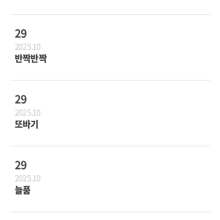
29
2025.10
반짝반짝
29
2025.10
또바기
29
2025.10
늘품