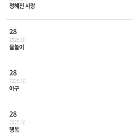
정해진 사랑
28
2025.10
물놀이
28
2025.10
야구
28
2025.10
행복