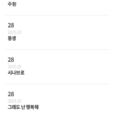
수핟
28
2025.10
동생
28
2025.10
시나브로
28
2025.10
그래도 난 행복해