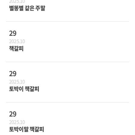
2025.10
별똥별 같은 주말
29
2025.10
책갈피
29
2025.10
토박이 책갈피
29
2025.10
토박이말 책갈피