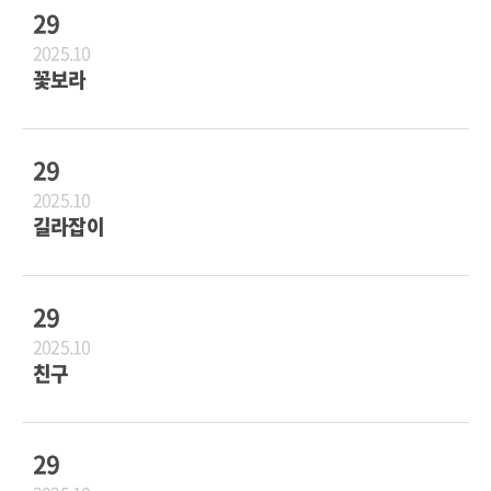
29
2025.10
꽃보라
29
2025.10
길라잡이
29
2025.10
친구
29